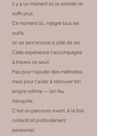
il y a un moment où la volonté ne
suffit plus.
Ce moment où, malgré tous les
outils,
on se sent encore à côté de soi.
Cette expérience t’accompagne
à travers ce seuil.
Pas pour t’ajouter des méthodes,
mais pour t’aider à retrouver ton
propre rythme — ton feu
tranquille.
C’est un parcours vivant, à la fois
collectif et profondément
personnel.