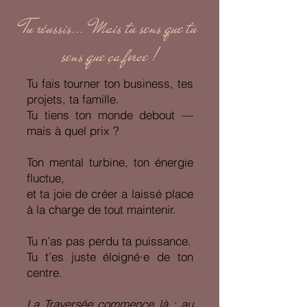
Tu réussis... Mais tu sens que tu
sens que ça force !
Tu fais tourner ton business, tes
projets, ta famille.
Tu tiens ton monde debout —
mais à quel prix ?
Ton mental turbine, ton énergie
fluctue,
et ta joie de créer a laissé place
à la charge de tout maintenir.
Tu n’as pas perdu ta puissance.
Tu t’es juste éloigné·e de ton
centre.
La Traversée commence là : au