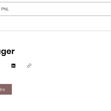
 PNL
ager
dre