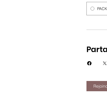
PACK
Part
Rejoin