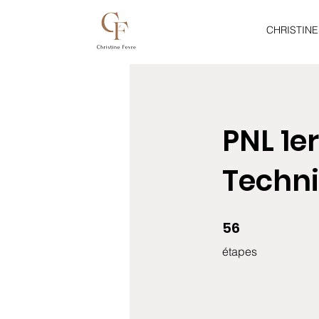
CHRISTINE
PNL 1e
Techni
56
56 étapes
étapes